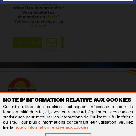
technique
pour la
sélection des produits?
Vous souhaitez
demander un
devis
?
Voulez-vous envoyer un
e-mail
?
DUNA CORRADINI S.p.A.
NOTE D'INFORMATION RELATIVE AUX COOKIES
NIF/N° TVA IT01803960366
Ce site utilise des cookies techniques, nécessaires pour la
Code destinataire facturation électronique: SUBM70N
fonctionnalité du site, et, avec votre accord, également des cookies
Registre du commerce et des sociétés de Modène - REA MO-244242
statistiques pour mesurer les interactions de l’utilisateur à l’intérieur
Capital social: 2 000 000 € e.l.
du site. Pour plus d’informations concernant leur utilisation, veuillez
lire la
note d’information relative aux cookies
.
Liens
Suivez-nous sur