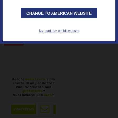
CHANGE TO AMERICAN WEBSITE
No, continue on this website
Dichiaro di aver letto attentamente l’informativa
*
Cerchi
assistenza
sulla
scelta di un prodotto?
Vuoi richiedere una
quotazione
?
Vuoi inviarci una
mail
?