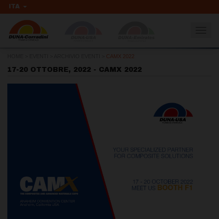
ITA
Togg
navig
HOME
>
EVENTI
>
ARCHIVIO EVENTI
>
CAMX 2022
17-20 OTTOBRE, 2022 - CAMX 2022