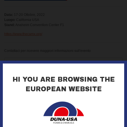
Data:
17-20 Ottobre, 2022
Luogo:
California USA
Stand:
Anaheim Convention Center F1
https://www.thecamx.org/
Contattaci per ricevere maggiori informazioni sull'evento
HI YOU ARE BROWSING THE
EUROPEAN WEBSITE