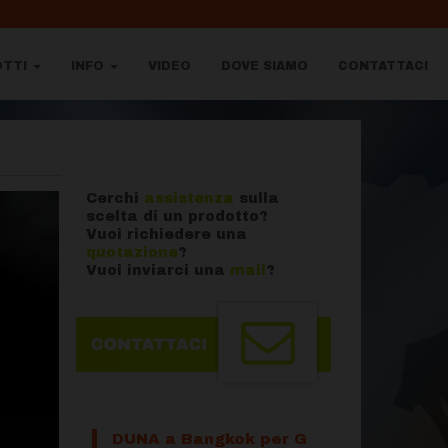
OTTI
INFO
VIDEO
DOVE SIAMO
CONTATTACI
Cerchi
assistenza
sulla
scelta di un prodotto?
Vuoi richiedere una
quotazione
?
Vuoi inviarci una
mail
?
DUNA a Bangkok per G