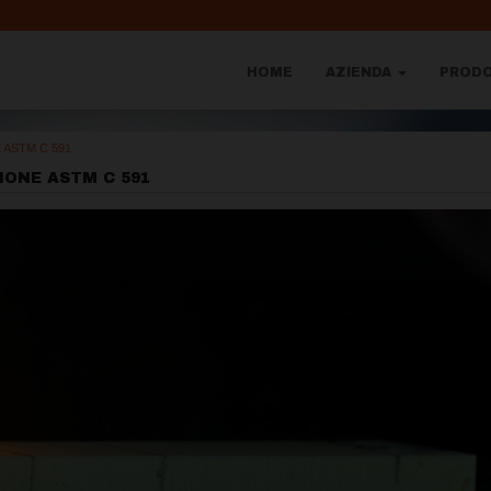
HOME
AZIENDA
PROD
 ASTM C 591
IONE ASTM C 591