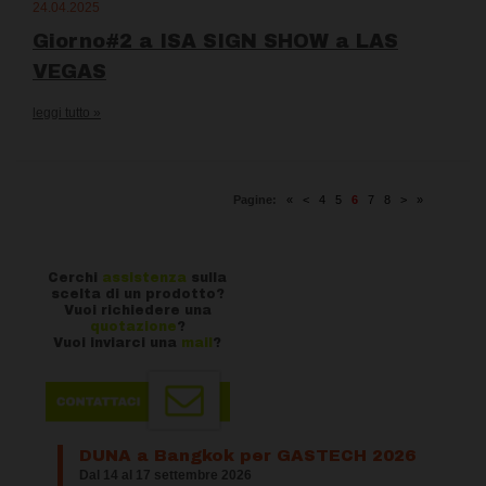
24.04.2025
Giorno#2 a ISA SIGN SHOW a LAS
VEGAS
leggi tutto »
Pagine:
«
<
4
5
6
7
8
>
»
Cerchi
assistenza
sulla
scelta di un prodotto?
Vuoi richiedere una
quotazione
?
Vuoi inviarci una
mail
?
DUNA a Bangkok per GASTECH 2026
Dal 14 al 17 settembre 2026