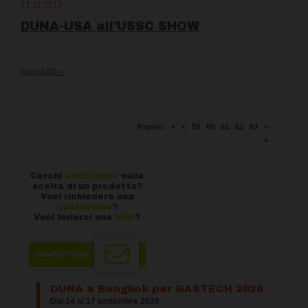
21.11.2013
DUNA-USA all’USSC SHOW
leggi tutto »
Pagine:
«
<
59
60
61
62
63
>
»
Cerchi
assistenza
sulla
scelta di un prodotto?
Vuoi richiedere una
quotazione
?
Vuoi inviarci una
mail
?
DUNA a Bangkok per GASTECH 2026
Dal 14 al 17 settembre 2026