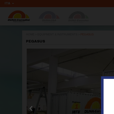
ITA
HOME
>
EQUIPMENT & INSTRUMENTS
>
PEGASUS
PEGASUS