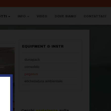
OTTI
INFO
VIDEO
DOVE SIAMO
CONTATTACI
EQUIPMENT & INSTR
dunapack
consolido
pegasus
etichettatura ambientale
Cerchi
assistenza
sulla