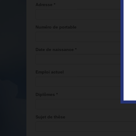
Adresse
*
Numéro de portable
Date de naissance
*
Emploi actuel
Diplômes
*
Sujet de thèse