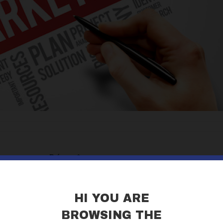
Prénom
*
Province
*
Code postal
*
HI YOU ARE
BROWSING THE