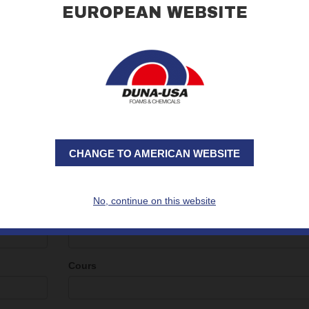
EUROPEAN WEBSITE
Numéro de téléphone
*
E-mail
*
État civil
CHANGE TO AMERICAN WEBSITE
Cursus scolaire
*
No, continue on this website
Langues étrangères
Cours