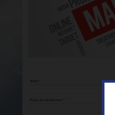
Nom
*
Pays de résidence
*