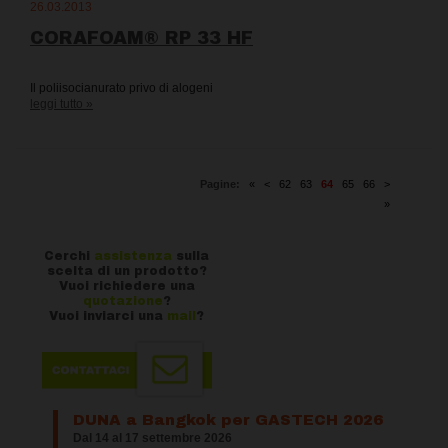
26.03.2013
CORAFOAM® RP 33 HF
Il poliisocianurato privo di alogeni
leggi tutto »
Pagine:
«
<
62
63
64
65
66
>
»
Cerchi
assistenza
sulla
scelta di un prodotto?
Vuoi richiedere una
quotazione
?
Vuoi inviarci una
mail
?
DUNA a Bangkok per GASTECH 2026
Dal 14 al 17 settembre 2026