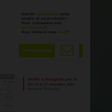
Cerchi
assistenza
sulla
scelta di un prodotto?
Vuoi richiedere una
quotazione
?
Vuoi inviarci una
mail
?
DUNA a Bangkok per G
ASTECH 2026
Dal 14 al 17 settembre 2026
Bangkok Thailandia