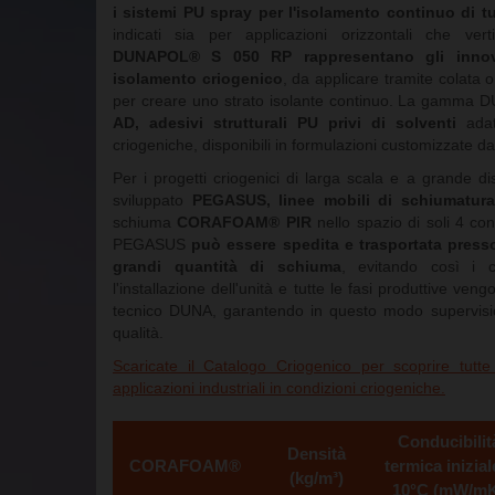
i sistemi PU spray per l'isolamento continuo di t
indicati sia per applicazioni orizzontali che vert
DUNAPOL® S 050 RP rappresentano gli innovat
isolamento criogenico
, da applicare tramite colata o
per creare uno strato isolante continuo. La gamma 
AD, adesivi strutturali PU privi di solventi
adatt
criogeniche, disponibili in formulazioni customizzate da
Per i progetti criogenici di larga scala e a grande d
sviluppato
PEGASUS, linee mobili di schiumatura
schiuma
CORAFOAM® PIR
nello spazio di soli 4 co
PEGASUS
può essere spedita e trasportata presso
grandi quantità di schiuma
, evitando così i co
l'installazione dell'unità e tutte le fasi produttive ve
tecnico DUNA, garantendo in questo modo supervisio
qualità.
Scaricate il Catalogo Criogenico per scoprire tutt
applicazioni industriali in condizioni criogeniche.
Conducibilit
Densità
CORAFOAM®
termica inizial
(kg/m³)
10°C (mW/m