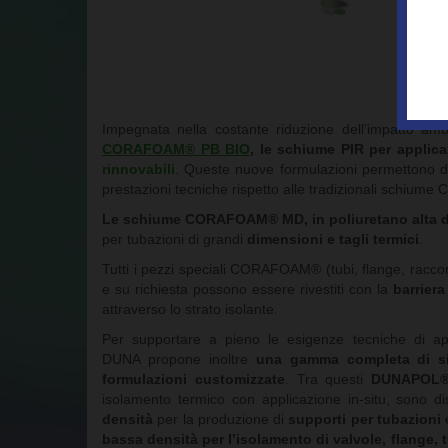
Le ga
applica
(da 60 a
eccellen
Impegnata nella costante riduzione dell’impatto amb
CORAFOAM® PB BIO
, le schiume PIR per applica
rinnovabili
. Queste nuove formulazioni permettono 
prestazioni tecniche rispetto alle tradizionali schi
Le schiume CORAFOAM® MD, in poliuretano alta de
per tubazioni di grandi
dimensioni e tagli termici
.
Tutti i pezzi speciali CORAFOAM® (tubi, flange, raccor
e su richiesta possono essere rivestiti con la
barrier
attraverso lo strato isolante.
Per supportare a pieno le esigenze tecniche di appl
DUNA propone inoltre
una gamma completa di sist
formulazioni customizzate
. Tra questi
DUNAPOL® 
isolamento termico con applicazione in-situ, sono di
densità
per la produzione di
supporti per tubazioni
e
bassa densità per l’isolamento di valvole, flange, t