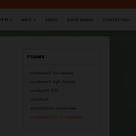
OTTI
INFO
VIDEO
DOVE SIAMO
CONTATTACI
FOAMS
corafoam® low density
corafoam® high density
coralight® 600
corintho®
etichettatura ambientale
corafoam® per il criogenico