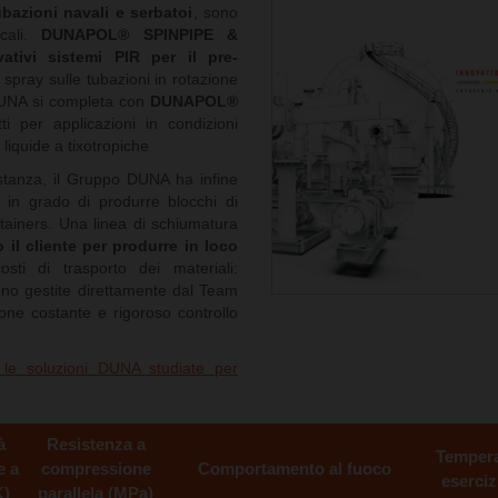
ubazioni navali e serbatoi
, sono
icali.
DUNAPOL® SPINPIPE &
ivi sistemi PIR per il pre-
 spray sulle tubazioni in rotazione
DUNA si completa con
DUNAPOL®
i per applicazioni in condizioni
 liquide a tixotropiche
istanza, il Gruppo DUNA ha infine
in grado di produrre blocchi di
ntainers. Una linea di schiumatura
 il cliente per produrre in loco
sti di trasporto dei materiali:
ngono gestite direttamente dal Team
ne costante e rigoroso controllo
e le soluzioni DUNA studiate per
à
Resistenza a
Tempera
e a
compressione
Comportamento al fuoco
eserciz
K)
parallela (MPa)