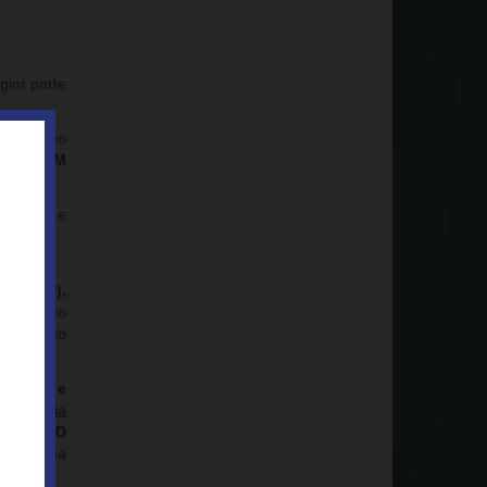
gior parte
dio e sono
A e ASTM
C/HFC) e
AFOAM®),
solamento
(isolamento
arico..).
anurato e
oprietaria
eciali 3D
C
di ultima