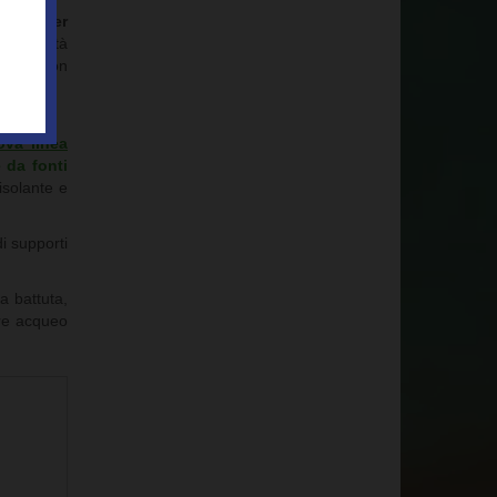
PIR per
ta densità
 fuoco con
ova linea
 da fonti
 isolante e
i supporti
a battuta,
ore acqueo