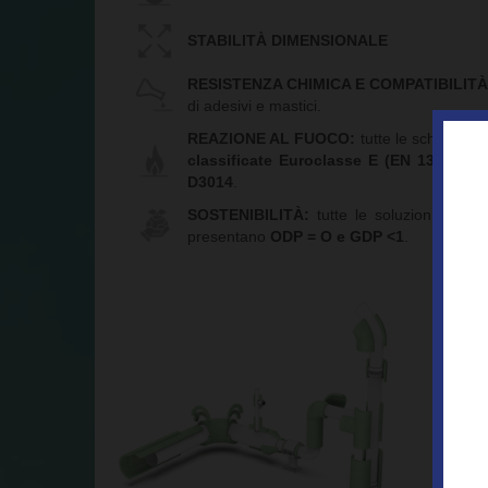
STABILITÀ DIMENSIONALE
RESISTENZA CHIMICA E COMPATIBILITÀ
di adesivi e mastici.
REAZIONE AL FUOCO:
tutte le schiume P
classificate Euroclasse E (EN 13501)
. 
D3014
.
SOSTENIBILITÀ:
tutte le soluzioni DUN
presentano
ODP = O e GDP <1
.
Il Gru
sistem
termico 
di tubaz
La li
poliure
DUNA
,
customi
generaz