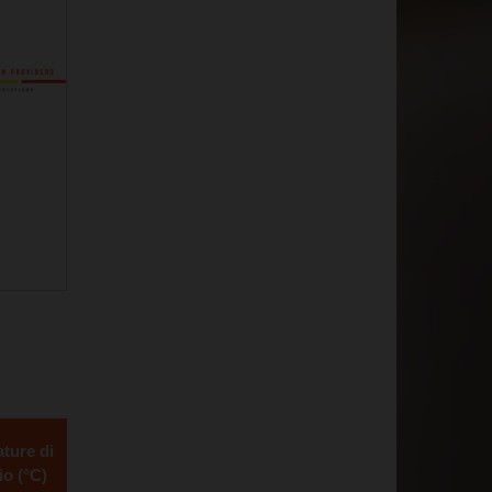
ture di
io (°C)