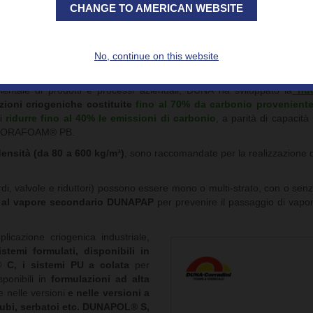
CHANGE TO AMERICAN WEBSITE
mme CORAFOAM® PB e RTS propongono invece schiume 
zioni criogeniche
, rispettivamente a bassa (da 35 a 50 kg/m³) e al
 320 kg/m³), capaci di combinare le migliori prestazioni di reazione al
ti proprietà isolanti.
No, continue on this website
ientale di prodotti e processi aziendali, DUNA ha sviluppato la
nu
zioni criogeniche costituite
fino al 70% da carbonio proveniente
di
ridurre fino al 40% le emissioni di carbonio
, a parità di capacità
ume CORAFOAM® PB.
nsità (da 80 a 600 kg/m³)
, sono raccomandate per la realizzazione d
di, valvole e riduttori) possono essere mono o multi-strato, con o senz
a al vapore secondario DUNAPAP
per prevenire il passaggio di vap
icazione criogenica industriale,
emi formulati, disponibili in
C, i sistemi PU a colata
per
sponibili in
formulazioni ad alta
 nelle versioni
e nelle versioni a
ubi, serbatoi etc.
DUNAPOL® S,