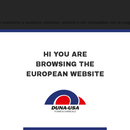
:
resistente a sostanze chimiche, solventi e olii; compatibile con la mag
IR/PUR DUNA soddisfano i più severi standards di protezione antincen
Tutte le nostre schiume PIR sono complaint con
ASTM E84 Classe 
HI YOU ARE
A sono
espanse con agenti espandenti sostenibili
(NO CFC/HCF
BROWSING THE
EUROPEAN WEBSITE
ppo DUNA propone una
gamma completa di schiume PUR/PIR (COR
i formulati e soluzioni customizzate
per assicurare massimo i
e rinforzo strutturale a molteplici applicazioni industriali criogeniche 
ioni, supporti per tubi, tagli termici, serbatoi di stoccaggio e cisterne di c
nea CORAFOAM® comprende
tutte le schiume rigide in poliisoci
tano
prodotte tramite espansione libera in continuo, una tecnologia pr
 e sono disponibili in
blocchi, blocchi rifilati, tavole e pezzi sp
zzati (DUNAPIPE), realizzati tramite fresatura con macchine CN
ione per soddisfare le esigenze di progettazione più complesse.