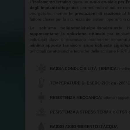
L'isolamento termico
gioca un
ruolo cruciale per l'
degli impianti criogenici
, permettendo di ridurre i co
energetiche, mentre
le prestazioni di reazione al 
fattore chiave per la sicurezza dei sistemi operanti in 
Le schiume poliuretaniche/poliisocianurate 
rappresentano la soluzione ottimale
per impianti
industriali dove è necessario mantenere temperat
minimo apporto termico e sono richieste significat
principali caratteristiche tecniche delle schiume PIR/P
BASSA CONDUCIBILITÀ TERMICA:
minima
TEMPERATURE DI ESERCIZIO:
da -200°C
RESISTENZA MECCANICA:
ottimo rapporto
RESISTENZA A STRESS TERMICI:
CTSR c
BASSO ASSORBIMENTO D'ACQUA