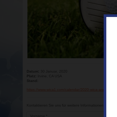
Datum:
30 Januar, 2020
Platz:
Irvine, CA USA
Stand:
https://www.wica1.com/calendar/2020-wica-annual-sout
Kontaktieren Sie uns für weitere Informationen über di