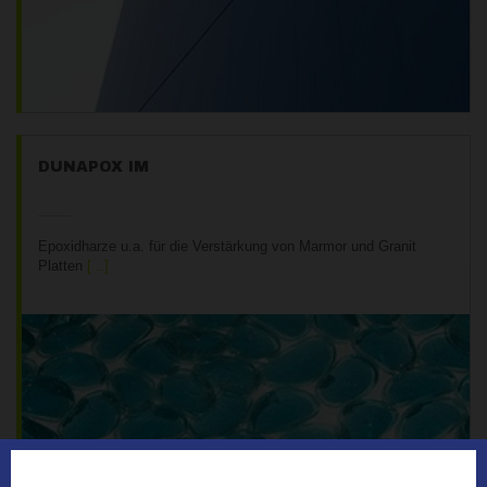
DUNAPOX IM
Epoxidharze u.a. für die Verstärkung von Marmor und Granit
Platten