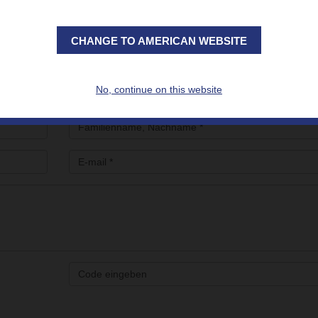
decken, die
speziell für Wärmeschutz, Kühlapparate, Heizungssys
CHANGE TO AMERICAN WEBSITE
No, continue on this website
e Veranstaltung