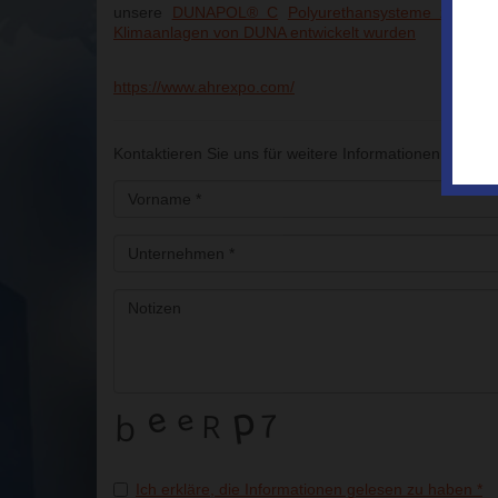
unsere
DUNAPOL® C
Polyurethansysteme
zu ent
Klimaanlagen
von DUNA entwickelt wurden
https://www.ahrexpo.com/
Kontaktieren Sie uns für weitere Informationen über di
Ich erkläre, die Informationen gelesen zu haben
*