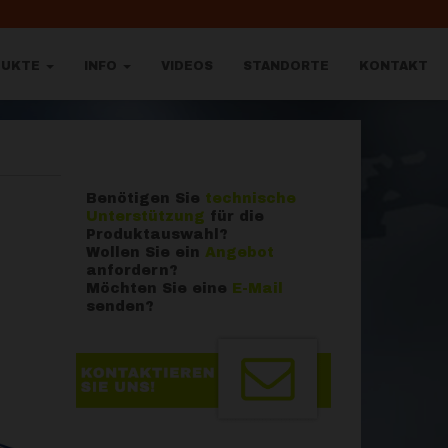
DUKTE
INFO
VIDEOS
STANDORTE
KONTAKT
Benötigen Sie
technische
Unterstützung
für die
Produktauswahl?
Wollen Sie ein
Angebot
anfordern?
Möchten Sie eine
E-Mail
senden?