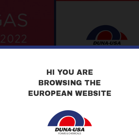
HI YOU ARE
BROWSING THE
EUROPEAN WEBSITE
der AHR Expo 2022 in Las Vegas anwesend, die wichtigste Messe 
Hall
(Las Vegas Convention Center) um unsere CORAFOAM®
Sch