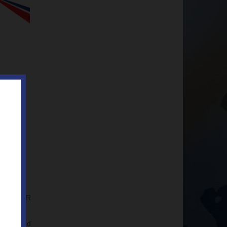
für HVACR
äume
und