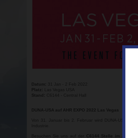
Datum:
31 Jan - 2 Feb 2022
Platz:
Las Vegas USA
Stand:
C6144 - Central Hall
DUNA-USA auf AHR EXPO 2022 Las Vegas
Von 31. Januar bis 2. Februar wird DUNA-USA auf 
Industrie.
Besuchen Sie uns auf der
C6144 Stelle
im Zentral 