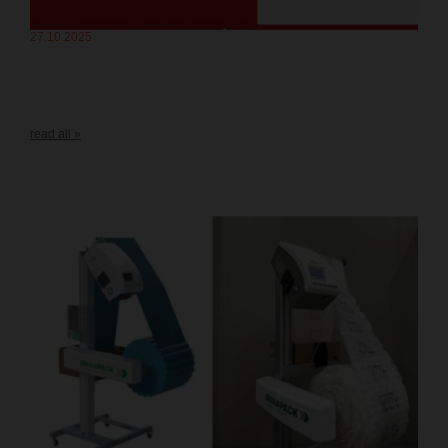
27.10.2025
read all »