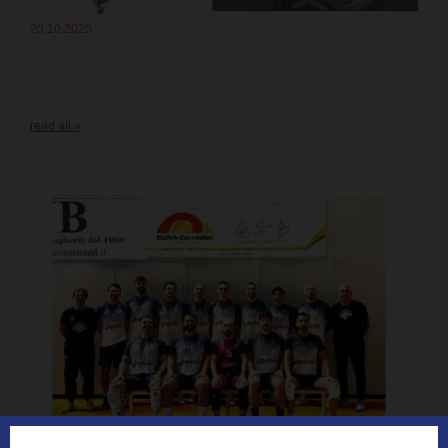
20.10.2025
read all »