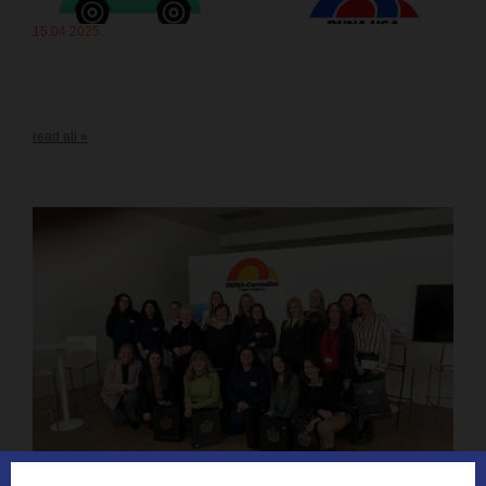
15.04.2025
read all »